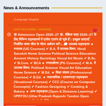
होने की तिथि से तीन दिनों के भीतर अपना प्रवेश अनिवार्य रूप से सुनिश्चित
News & Announcements
कर लें, ताकि वे निर्धारित तिथि से कक्षाओं में सम्मिलित हो सकें।
| Language: English
DATE UPLOADED : 13/04/2026
🌸 Admission Open 2026–27 🌸, शैक्षिक सत्र 2026–27 के
लिए विभिन्न पाठ्यक्रमों में प्रवेश प्रारंभ हो चुके हैं। इच्छुक छात्राएँ
निर्धारित समय सीमा के भीतर आवेदन करें।, 🎓 उपलब्ध पाठ्यक्रम 🔹
स्नातक (UG Courses) ✔ B.A. में उपलब्ध विषय: Hindi
Sanskrit Home Science Political Science Education
Ancient History Sociology Visual Art Music ✔ B.Sc.
✔ B.Com. ✔ BCA 🔹 स्नातकोत्तर (PG Courses) ✔ M.A. में
उपलब्ध विषय: Political Science Visual Art Education
Home Science ✔ M.Ed. 🔹 शिक्षा संकाय (Professional
Courses) ✔ B.Ed. 🔹 व्यावसायिक / प्रमाणपत्र पाठ्यक्रम
(Vocational Courses) ✔ CCC (Course on Computer
Concepts) ✔ Fashion Designing ✔ Cooking &
Bakery 🔹 अन्य पाठ्यक्रम (Open & Distance Learning) ✔
UPRTOU (Uttar Pradesh Rajarshi Tandon Open
University) के अंतर्गत विभिन्न पाठ्यक्रम उपलब्ध
| Language: English