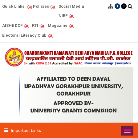
Quick Links
Social Media
Policies
T
T
NIRF
AISHE DCF
RTI
Magazine
Electoral Literacy Club
Important Links
Toggl
navig