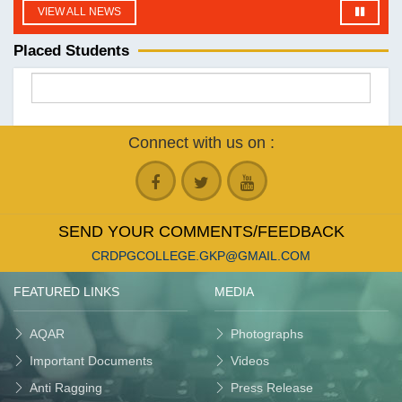
VIEW ALL NEWS
DATE UPLOADED : 10/04/2026
बी0एड0 छात्राध्यापिकाओं का विदाई समारो दिनांक 11/04/2026 को
Placed Students
पूर्वाह्न 11ः00 बजे आयोजित है।
| Language: English
DATE UPLOADED : 13/07/2026
fdgdf
Connect with us on :
| Language: English
DATE UPLOADED : 05/07/2026
समस्त छात्राओं को सूचित किया जाता है कि बी.ए., बी.एससी., बी.कॉम.
तृतीय एवं पंचम सेमेस्टर तथा एम.ए. तृतीय सेमेस्टर की कक्षाएँ दिनांक 10
SEND YOUR COMMENTS/FEEDBACK
जुलाई 2026 से नियमित रूप से संचालित की जाएँगी। अतः जिन छात्राओं
CRDPGCOLLEGE.GKP@GMAIL.COM
ने अभी तक प्रवेश (Admission) नहीं लिया है, वे इस सूचना के जारी
होने की तिथि से तीन दिनों के भीतर अपना प्रवेश अनिवार्य रूप से सुनिश्चित
FEATURED LINKS
MEDIA
कर लें, ताकि वे निर्धारित तिथि से कक्षाओं में सम्मिलित हो सकें।
| Language: English
AQAR
Photographs
Important Documents
Videos
Anti Ragging
Press Release