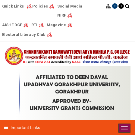
Quick Links
Social Media
Policies
T
T
NIRF
AISHE DCF
RTI
Magazine
Electoral Literacy Club
Important Links
Toggl
navig